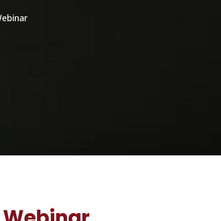
ebinar
i Webinar