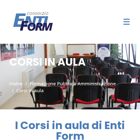
CORSI IN AULA
Home
Formazione Pubblica Amministrazione
Corsi in aula
I Corsi in aula di Enti
Form