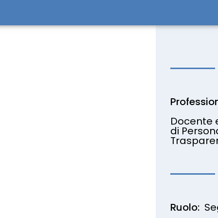
Professio
Docente e
di Person
Traspare
Ruolo:
Se