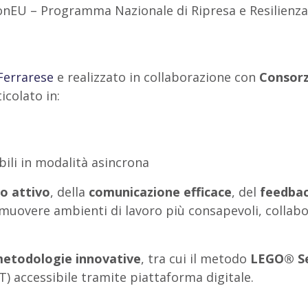
onEU – Programma Nazionale di Ripresa e Resilienz
Ferrarese
e realizzato in collaborazione con
Consorz
icolato in:
bili in modalità asincrona
o attivo
, della
comunicazione efficace
, del
feedbac
romuovere ambienti di lavoro più consapevoli, collabor
etodologie innovative
, tra cui il metodo
LEGO® Se
) accessibile tramite piattaforma digitale.